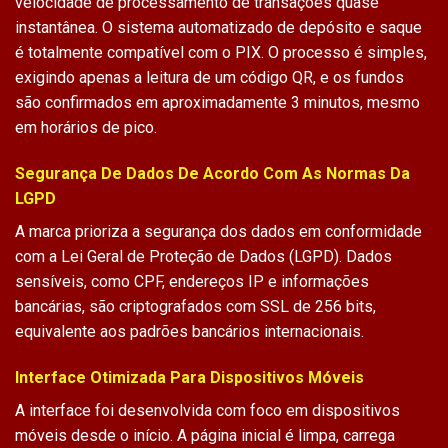
velocidade de processamento de transações quase
instantânea. O sistema automatizado de depósito e saque
é totalmente compatível com o PIX. O processo é simples,
exigindo apenas a leitura de um código QR, e os fundos
são confirmados em aproximadamente 3 minutos, mesmo
em horários de pico.
Segurança De Dados De Acordo Com As Normas Da
LGPD
A marca prioriza a segurança dos dados em conformidade
com a Lei Geral de Proteção de Dados (LGPD). Dados
sensíveis, como CPF, endereços IP e informações
bancárias, são criptografados com SSL de 256 bits,
equivalente aos padrões bancários internacionais.
Interface Otimizada Para Dispositivos Móveis
A interface foi desenvolvida com foco em dispositivos
móveis desde o início. A página inicial é limpa, carrega