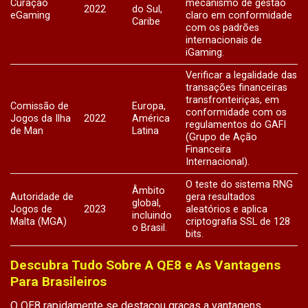
Curaçao
mecanismo de gestão
2022
do Sul,
eGaming
claro em conformidade
Caribe
com os padrões
internacionais de
iGaming.
Verificar a legalidade das
transações financeiras
transfronteiriças, em
Comissão de
Europa,
conformidade com os
Jogos da Ilha
2022
América
regulamentos do GAFI
de Man
Latina
(Grupo de Ação
Financeira
Internacional).
O teste do sistema RNG
Âmbito
Autoridade de
gera resultados
global,
Jogos de
2023
aleatórios e aplica
incluindo
Malta (MGA)
criptografia SSL de 128
o Brasil.
bits.
Descubra Tudo Sobre A QE8 e As Vantagens
Para Brasileiros
O QE8 rapidamente se destacou graças a vantagens