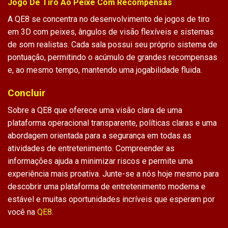
Jogo De Tiro Ao Peixe Com Recompensas
A QE8 se concentra no desenvolvimento de jogos de tiro
em 3D com peixes, ângulos de visão flexíveis e sistemas
de som realistas. Cada sala possui seu próprio sistema de
pontuação, permitindo o acúmulo de grandes recompensas
e, ao mesmo tempo, mantendo uma jogabilidade fluida.
Concluir
Sobre a QE8 que oferece uma visão clara de uma
plataforma operacional transparente, políticas claras e uma
abordagem orientada para a segurança em todas as
atividades de entretenimento. Compreender as
informações ajuda a minimizar riscos e permite uma
experiência mais proativa. Junte-se a nós hoje mesmo para
descobrir uma plataforma de entretenimento moderna e
estável e muitas oportunidades incríveis que esperam por
você na
QE8
.