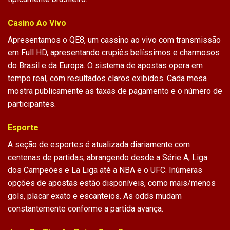
Casino Ao Vivo
Apresentamos o QE8, um cassino ao vivo com transmissão
em Full HD, apresentando crupiês belíssimos e charmosos
do Brasil e da Europa. O sistema de apostas opera em
tempo real, com resultados claros exibidos. Cada mesa
mostra publicamente as taxas de pagamento e o número de
participantes.
Esporte
A seção de esportes é atualizada diariamente com
centenas de partidas, abrangendo desde a Série A, Liga
dos Campeões e La Liga até a NBA e o UFC. Inúmeras
opções de apostas estão disponíveis, como mais/menos
gols, placar exato e escanteios. As odds mudam
constantemente conforme a partida avança.