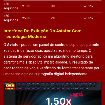
>30
x10.0
8%
~92%
segundos
>60
x50.0
2%
~90%
segundos
Interface De Exibição Do Aviator Com
Tecnologia Moderna
O
Aviator
possui um painel de controle duplo que permite
aos usuários fazer duas apostas ao mesmo tempo. O
sistema de servidor aplica um algoritmo aleatório para
garantir a mais absoluta imparcialidade. O resultado de
cada rodada de voo é verificado de forma transparente por
uma tecnologia de criptografia digital independente.