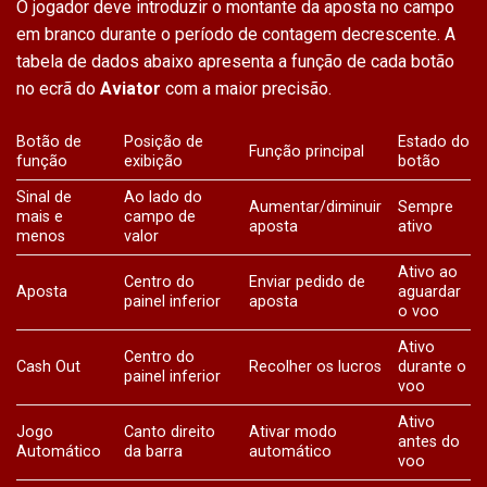
O jogador deve introduzir o montante da aposta no campo
em branco durante o período de contagem decrescente. A
tabela de dados abaixo apresenta a função de cada botão
no ecrã do
Aviator
com a maior precisão.
Botão de
Posição de
Estado do
Função principal
função
exibição
botão
Sinal de
Ao lado do
Aumentar/diminuir
Sempre
mais e
campo de
aposta
ativo
menos
valor
Ativo ao
Centro do
Enviar pedido de
Aposta
aguardar
painel inferior
aposta
o voo
Ativo
Centro do
Cash Out
Recolher os lucros
durante o
painel inferior
voo
Ativo
Jogo
Canto direito
Ativar modo
antes do
Automático
da barra
automático
voo