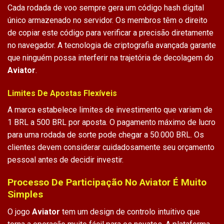
Cada rodada de voo sempre gera um código hash digital
único armazenado no servidor. Os membros têm o direito
de copiar este código para verificar a precisão diretamente
no navegador. A tecnologia de criptografia avançada garante
que ninguém possa interferir na trajetória de decolagem do
Aviator
.
Limites De Apostas Flexíveis
A marca estabelece limites de investimento que variam de
1 BRL a 500 BRL por aposta. O pagamento máximo de lucro
para uma rodada de sorte pode chegar a 50.000 BRL. Os
clientes devem considerar cuidadosamente seu orçamento
pessoal antes de decidir investir.
Processo De Participação No Aviator É Muito
Simples
O jogo
Aviator
tem um design de controlo intuitivo que