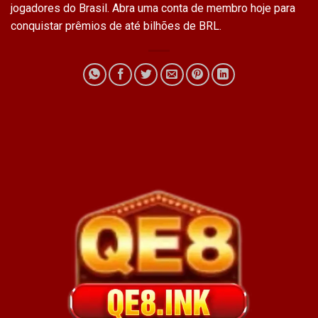
jogadores do Brasil. Abra uma conta de membro hoje para
conquistar prêmios de até bilhões de BRL.