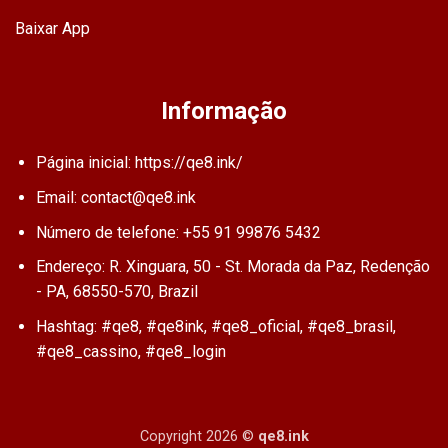
Baixar App
Informação
Página inicial: https://qe8.ink/
Email:
contact@qe8.ink
Número de telefone: +55 91 99876 5432
Endereço: R. Xinguara, 50 - St. Morada da Paz, Redenção
- PA, 68550-570, Brazil
Hashtag: #qe8, #qe8ink, #qe8_oficial, #qe8_brasil,
#qe8_cassino, #qe8_login
Copyright 2026 ©
qe8.ink