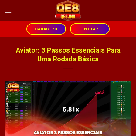
Skip
to
content
CADASTRO
ENTRAR
Aviator: 3 Passos Essenciais Para
Uma Rodada Básica