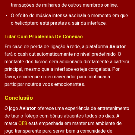
transações de milhares de outros membros online.
O efeito de música intensa assinala o momento em que
o helicóptero está prestes a sair da interface.
Lidar Com Problemas De Conexão
Em caso de perda de ligação à rede, a plataforma
Aviator
fará o cash out automaticamente no nível predefinido. O
montante dos lucros será adicionado diretamente à carteira
principal, mesmo que a interface esteja congelada. Por
favor, recarregue o seu navegador para continuar a
participar noutros voos emocionantes.
Conclusão
O jogo
Aviator
oferece uma experiência de entretenimento
de tirar o fôlego com bônus atraentes todos os dias. A
marca
QE8
está empenhada em manter um ambiente de
jogo transparente para servir bem a comunidade de