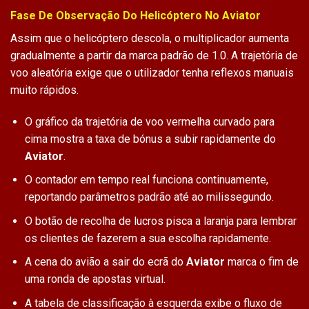
Fase De Observação Do Helicóptero No Aviator
Assim que o helicóptero descola, o multiplicador aumenta
gradualmente a partir da marca padrão de 1.0. A trajetória de
voo aleatória exige que o utilizador tenha reflexos manuais
muito rápidos.
O gráfico da trajetória de voo vermelha curvado para
cima mostra a taxa de bónus a subir rapidamente do
Aviator
.
O contador em tempo real funciona continuamente,
reportando parâmetros padrão até ao milissegundo.
O botão de recolha de lucros pisca a laranja para lembrar
os clientes de fazerem a sua escolha rapidamente.
A cena do avião a sair do ecrã do
Aviator
marca o fim de
uma ronda de apostas virtual.
A tabela de classificação à esquerda exibe o fluxo de