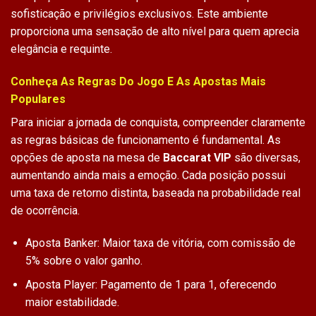
sofisticação e privilégios exclusivos. Este ambiente
proporciona uma sensação de alto nível para quem aprecia
elegância e requinte.
Conheça As Regras Do Jogo E As Apostas Mais
Populares
Para iniciar a jornada de conquista, compreender claramente
as regras básicas de funcionamento é fundamental. As
opções de aposta na mesa de
Baccarat VIP
são diversas,
aumentando ainda mais a emoção. Cada posição possui
uma taxa de retorno distinta, baseada na probabilidade real
de ocorrência.
Aposta Banker: Maior taxa de vitória, com comissão de
5% sobre o valor ganho.
Aposta Player: Pagamento de 1 para 1, oferecendo
maior estabilidade.