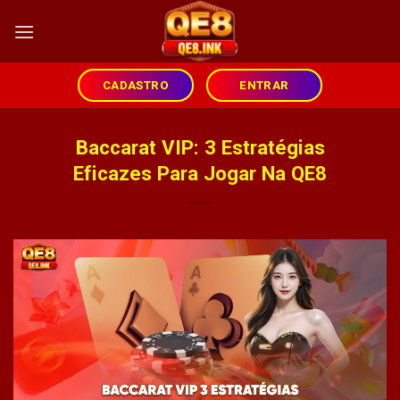
Skip
to
content
CADASTRO
ENTRAR
Baccarat VIP: 3 Estratégias
Eficazes Para Jogar Na QE8