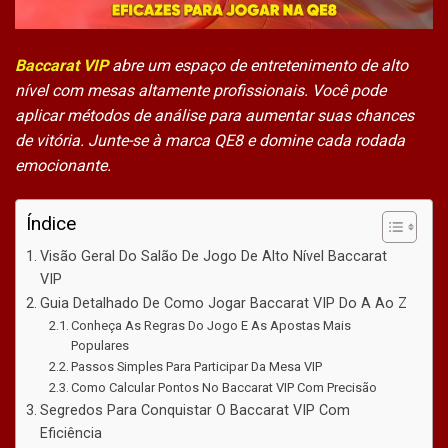
Baccarat VIP
abre um espaço de entretenimento de alto
nível com mesas altamente profissionais. Você pode
aplicar métodos de análise para aumentar suas chances
de vitória. Junte-se à marca QE8 e domine cada rodada
emocionante.
Índice
Visão Geral Do Salão De Jogo De Alto Nível Baccarat
VIP
Guia Detalhado De Como Jogar Baccarat VIP Do A Ao Z
Conheça As Regras Do Jogo E As Apostas Mais
Populares
Passos Simples Para Participar Da Mesa VIP
Como Calcular Pontos No Baccarat VIP Com Precisão
Segredos Para Conquistar O Baccarat VIP Com
Eficiência