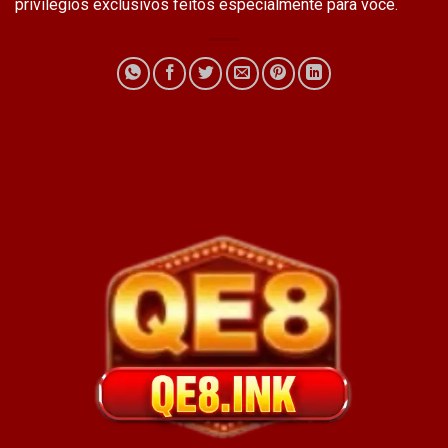
privilégios exclusivos feitos especialmente para você.