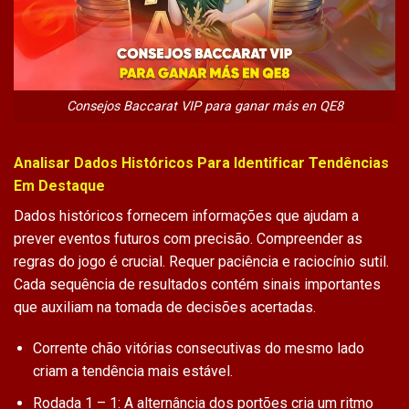
Consejos Baccarat VIP para ganar más en QE8
Analisar Dados Históricos Para Identificar Tendências
Em Destaque
Dados históricos fornecem informações que ajudam a
prever eventos futuros com precisão. Compreender as
regras do jogo é crucial.
Requer paciência e raciocínio sutil.
Cada sequência de resultados contém sinais importantes
que auxiliam na tomada de decisões acertadas.
Corrente chão vitórias consecutivas do mesmo lado
criam a tendência mais estável.
Rodada 1 – 1: A alternância dos portões cria um ritmo