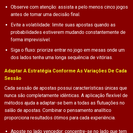
Observe com atenção: assista a pelo menos cinco jogos
antes de tomar uma decisão final.
Evite a volatilidade: limite suas apostas quando as
probabilidades estiverem mudando constantemente de
forma imprevisível.
Siga o fluxo: priorize entrar no jogo em mesas onde um
dos lados tenha uma longa sequência de vitórias.
Adaptar A Estratégia Conforme As Variações De Cada
Sessão
Cada sessão de apostas possui características únicas que
nunca são completamente idênticas. A aplicação flexível de
métodos ajuda a adaptar-se bem a todas as flutuações no
salão de apostas. Combinar o pensamento analítico
proporciona resultados ótimos para cada experiência.
Aposte no lado vencedor: concentre-se no lado que tem