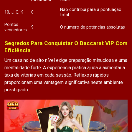
Não contribui para a pontuação
10, J, Q, K
0
total.
Pontos
9
O número de potências absolutas
vencedores
Segredos Para Conquistar O Baccarat VIP Com
Eficiência
Um cassino de alto nível exige preparação minuciosa e uma
mentalidade forte. A experiência prática ajuda a aumentar a
taxa de vitórias em cada sessão. Reflexos rápidos
proporcionam uma vantagem significativa neste ambiente
prestigiado.