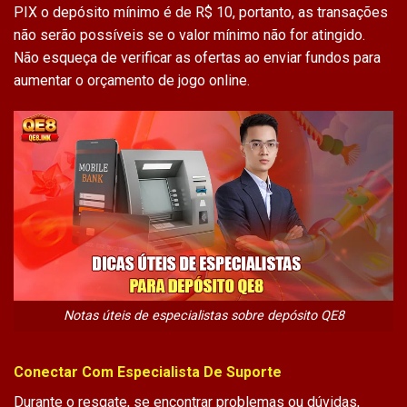
PIX
o depósito mínimo é de R$ 10, portanto, as transações
não serão possíveis se o valor mínimo não for atingido.
Não esqueça de verificar as ofertas ao enviar fundos para
aumentar o orçamento de jogo online.
Notas úteis de especialistas sobre depósito QE8
Conectar Com Especialista De Suporte
Durante o resgate, se encontrar problemas ou dúvidas,