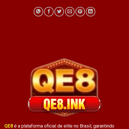
QE8
é a plataforma oficial de elite no Brasil, garantindo