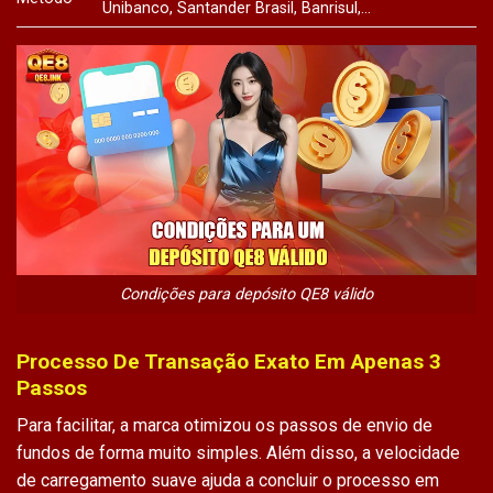
Unibanco, Santander Brasil, Banrisul,…
Condições para depósito QE8 válido
Processo De Transação Exato Em Apenas 3
Passos
Para facilitar, a marca otimizou os passos de envio de
fundos de forma muito simples. Além disso, a velocidade
de carregamento suave ajuda a concluir o processo em