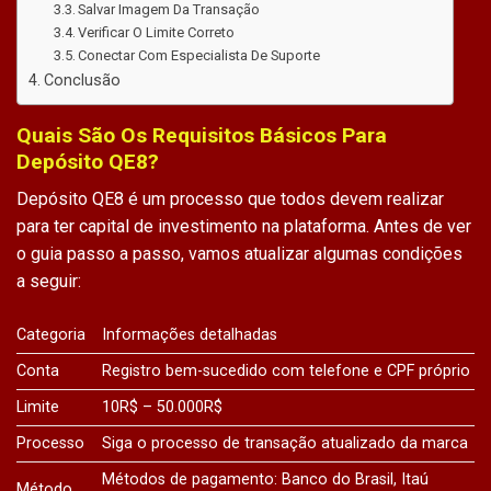
Salvar Imagem Da Transação
Verificar O Limite Correto
Conectar Com Especialista De Suporte
Conclusão
Quais São Os Requisitos Básicos Para
Depósito QE8?
Depósito QE8
é um processo que todos devem realizar
para ter capital de investimento na plataforma. Antes de ver
o guia passo a passo, vamos atualizar algumas condições
a seguir:
Categoria
Informações detalhadas
Conta
Registro bem-sucedido com telefone e CPF próprio
Limite
10R$ – 50.000R$
Processo
Siga o processo de transação atualizado da marca
Métodos de pagamento
: Banco do Brasil, Itaú
Método