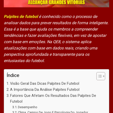
Palpites de futebol
é conhecido como o processo de
analisar dados para prever resultados de forma inteligente.
Essa é a base que ajuda os membros a compreender
tendências e fazer avaliações flexíveis, em vez de apostar
com base em emoções. Na QE8, o sistema aplica
atualizações com base em dados reais, criando uma
perspectiva aprofundada e transparente para os
entusiastas do futebol.
Índice
Visão Geral Das Dicas Palpites De Futebol
A Importância Da Análise Palpites Futebol
Fatores Que Afetam Os Resultados Das Palpites De
Futebol
Desempenho
Clima, Campo De Jogo E Psicologia Do Jogador