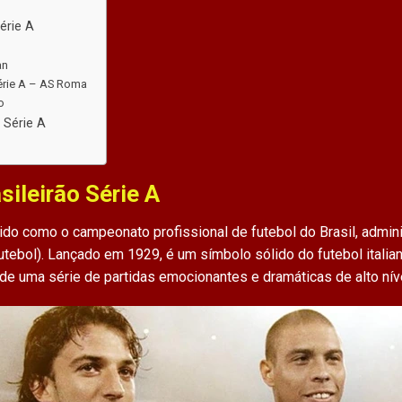
Série A
an
Série A – AS Roma
o
 Série A
sileirão Série A
do como o campeonato profissional de futebol do Brasil, admin
utebol). Lançado em 1929, é um símbolo sólido do futebol ital
 de uma série de partidas emocionantes e dramáticas de alto níve