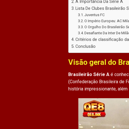
A Importância Da Série A
Lista De Clubes Brasileirão 
Juventus FC
O Império Europeu: AC Mil
O Orgulho Do Brasileirão 
Desafiante Da Inter De Milã
Critérios de classificação da
Conclusão
Visão geral do Bra
Brasileirão Série A
é conheci
(Confederação Brasileira de F
história impressionante, além