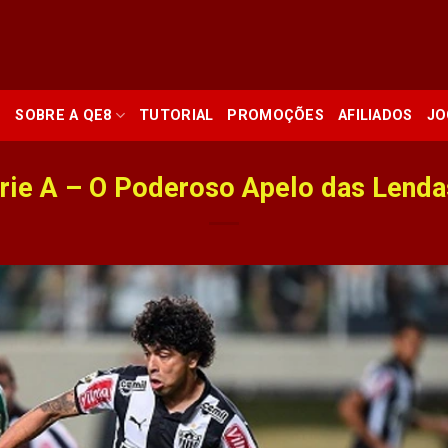
SOBRE A QE8
O
TUTORIAL
PROMOÇÕES
AFILIADOS
JO
érie A – O Poderoso Apelo das Len