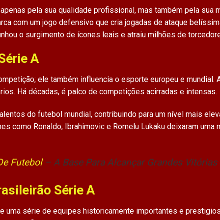
 apenas pela sua qualidade profissional, mas também pela sua m
rca com um jogo defensivo que cria jogadas de ataque belíssima
unhou o surgimento de ícones leais e atraiu milhões de torcedor
Série A
mpetição; ele também influencia o esporte europeu e mundial. 
ários. Há décadas, é palco de competições acirradas e intensas.
alentos do futebol mundial, contribuindo para um nível mais ele
es como Ronaldo, Ibrahimovic e Romelu Lukaku deixaram uma ma
De Futebol
– A Base Para Alcançar Grandes Vitórias
asileirão Série A
e uma série de equipes historicamente importantes e prestigio